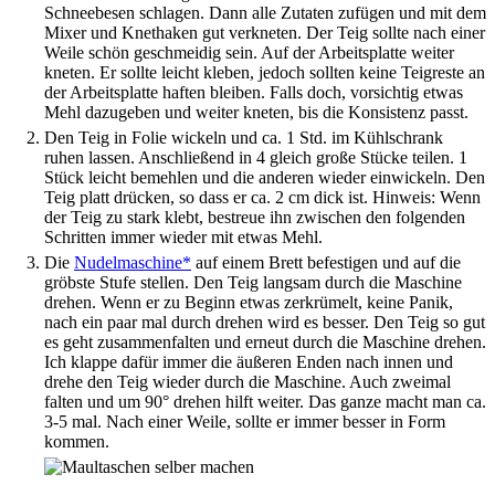
Schneebesen schlagen. Dann alle Zutaten zufügen und mit dem
Mixer und Knethaken gut verkneten. Der Teig sollte nach einer
Weile schön geschmeidig sein. Auf der Arbeitsplatte weiter
kneten. Er sollte leicht kleben, jedoch sollten keine Teigreste an
der Arbeitsplatte haften bleiben. Falls doch, vorsichtig etwas
Mehl dazugeben und weiter kneten, bis die Konsistenz passt.
Den Teig in Folie wickeln und ca. 1 Std. im Kühlschrank
ruhen lassen. Anschließend in 4 gleich große Stücke teilen. 1
Stück leicht bemehlen und die anderen wieder einwickeln. Den
Teig platt drücken, so dass er ca. 2 cm dick ist. Hinweis: Wenn
der Teig zu stark klebt, bestreue ihn zwischen den folgenden
Schritten immer wieder mit etwas Mehl.
Die
Nudelmaschine*
auf einem Brett befestigen und auf die
gröbste Stufe stellen. Den Teig langsam durch die Maschine
drehen. Wenn er zu Beginn etwas zerkrümelt, keine Panik,
nach ein paar mal durch drehen wird es besser. Den Teig so gut
es geht zusammenfalten und erneut durch die Maschine drehen.
Ich klappe dafür immer die äußeren Enden nach innen und
drehe den Teig wieder durch die Maschine. Auch zweimal
falten und um 90° drehen hilft weiter. Das ganze macht man ca.
3-5 mal. Nach einer Weile, sollte er immer besser in Form
kommen.