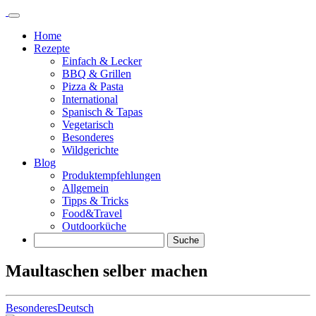
Springe
zu
Home
Inhalt
Rezepte
Einfach & Lecker
BBQ & Grillen
Pizza & Pasta
International
Spanisch & Tapas
Vegetarisch
Besonderes
Wildgerichte
Blog
Produktempfehlungen
Allgemein
Tipps & Tricks
Food&Travel
Outdoorküche
Suche
Maultaschen selber machen
Besonderes
Deutsch