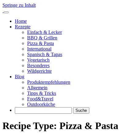
Springe zu Inhalt
Home
Rezepte
Einfach & Lecker
BBQ & Grillen
Pizza & Pasta
International
Spanisch & Tapas
Vegetarisch
Besonderes
Wildgerichte
Blog
Produktempfehlungen
Allgemein
Tipps & Tricks
Food&Travel
Outdoorküche
Suche
Recipe Type:
Pizza & Pasta