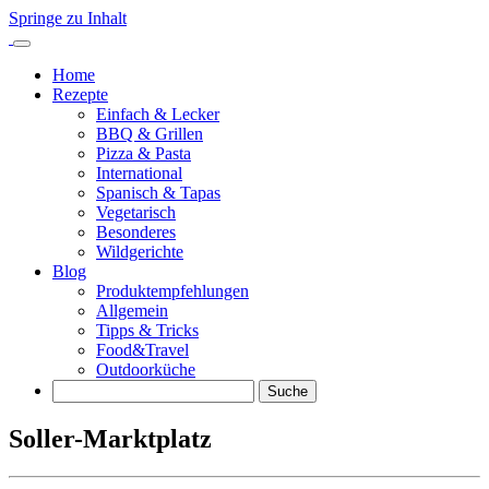
Springe zu Inhalt
Home
Rezepte
Einfach & Lecker
BBQ & Grillen
Pizza & Pasta
International
Spanisch & Tapas
Vegetarisch
Besonderes
Wildgerichte
Blog
Produktempfehlungen
Allgemein
Tipps & Tricks
Food&Travel
Outdoorküche
Suche
Soller-Marktplatz