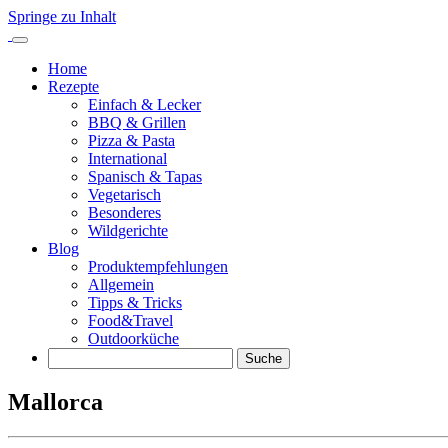
Springe zu Inhalt
Home
Rezepte
Einfach & Lecker
BBQ & Grillen
Pizza & Pasta
International
Spanisch & Tapas
Vegetarisch
Besonderes
Wildgerichte
Blog
Produktempfehlungen
Allgemein
Tipps & Tricks
Food&Travel
Outdoorküche
Suche
Mallorca