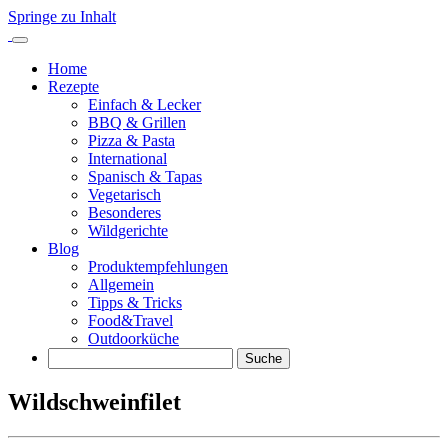
Springe zu Inhalt
Home
Rezepte
Einfach & Lecker
BBQ & Grillen
Pizza & Pasta
International
Spanisch & Tapas
Vegetarisch
Besonderes
Wildgerichte
Blog
Produktempfehlungen
Allgemein
Tipps & Tricks
Food&Travel
Outdoorküche
Suche
Wildschweinfilet