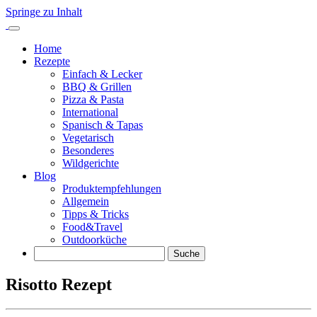
Springe zu Inhalt
Home
Rezepte
Einfach & Lecker
BBQ & Grillen
Pizza & Pasta
International
Spanisch & Tapas
Vegetarisch
Besonderes
Wildgerichte
Blog
Produktempfehlungen
Allgemein
Tipps & Tricks
Food&Travel
Outdoorküche
Suche
Risotto Rezept