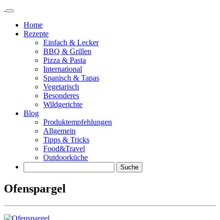
Springe
zu
Home
Inhalt
Rezepte
Einfach & Lecker
BBQ & Grillen
Pizza & Pasta
International
Spanisch & Tapas
Vegetarisch
Besonderes
Wildgerichte
Blog
Produktempfehlungen
Allgemein
Tipps & Tricks
Food&Travel
Outdoorküche
Suche
Ofenspargel