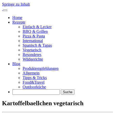
Springe zu Inhalt
Home
Rezepte
Einfach & Lecker
BBQ & Grillen
Pizza & Pasta
International
Spanisch & Tapas
Vegetarisch
Besonderes
Wildgerichte
Blog
Produktempfehlungen
Allgemein
Tipps & Tricks
Food&Travel
Outdoorküche
Suche
Kartoffelbaellchen vegetarisch